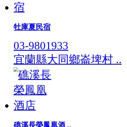
牡庫夏民宿
03-9801933
宜蘭縣大同鄉崙埤村 ..
礁溪長榮鳳凰酒 ..