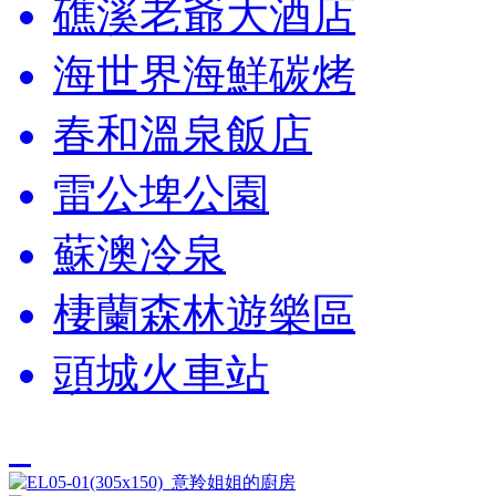
礁溪老爺大酒店
海世界海鮮碳烤
春和溫泉飯店
雷公埤公園
蘇澳冷泉
棲蘭森林遊樂區
頭城火車站