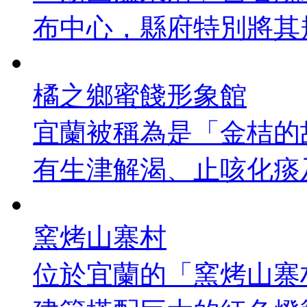
布中心，縣府特別將其規
橘之鄉蜜餞形象館
宜蘭被稱為是「金桔的
有生津解渴、止咳化痰及
窯烤山寨村
位於宜蘭的「窯烤山寨