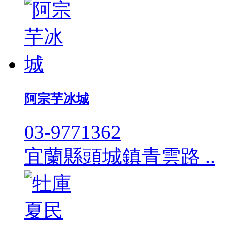
阿宗芋冰城
03-9771362
宜蘭縣頭城鎮青雲路 ..