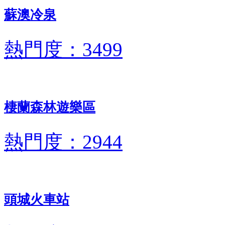
蘇澳冷泉
熱門度：3499
棲蘭森林遊樂區
熱門度：2944
頭城火車站