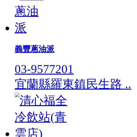
義豐蔥油派
03-9577201
宜蘭縣羅東鎮民生路 ..