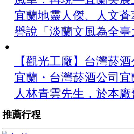
宜蘭地靈人傑、人文蒼
譽說「淡蘭文風為全臺之
【觀光工廠】台灣菸酒公
宜蘭・台灣菸酒公司宜蘭
人林青雲先生，於本廠舊址
推薦行程