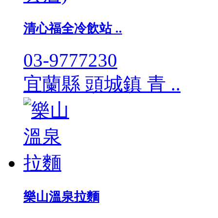
清心福全冷飲站 ..
03-9777230
宜蘭縣 頭城鎮 青 ..
樂山溫泉拉麵