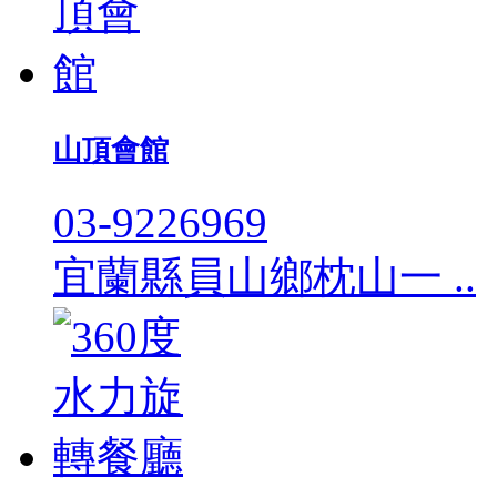
山頂會館
03-9226969
宜蘭縣員山鄉枕山一 ..